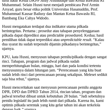
turut hadir Ketua DKPP Jimly Asshiddiqie dan Ketua Bawaslu RI
Muhammad. Selain Husni turut menjadi pembicara Prof Armin
Arsyad, guru besar etika politik Universitas Hasanuddin, Prof.
Muhammad Kausar Bailusy dan Mantan Ketua Bawaslu RI,
Bambang Eka Cahya Widodo.
Husni mengatakan terdapat dua indikator utama pilkada
berintegritas. Pertama ; prosedur atau tahapan penyelenggaraan
pilkada dapat diprediksi atau predictable prosedured. Kedua; hasil
pemilihan tidak dapat terprediksi atau
unpredictable result
. “Kalau
dua syarat itu sudah terpenuhi dijamin pilkadanya berintegritas,”
ujarnya.
KPU, kata Husni, menyusun tahapan pemilu/pilkada dengan sangat
rinci. Tahapan, program dan jadwal pilkada sudah
memperhitungkan bulan, minggu, hari dan pada kondisi tertentu
menyusunnya dalam hitungan jam. “Perencanaan yang kita buat
sudah lebih rinci dari perencanaan perang sekalipun. Meleset sedikit
saja bisa rebut,” ujarnya.
Husni menceritakan saat menyusun perencanaan pemilu anggota
DPR, DPD dan DPRD Tahun 2014, rincian tahan, program dan
jadwal tersebut dibuat untuk kebutuhan 28 bulan. “Jadi sebetulnya
pemilu legislatif itu jauh lebih rumit dari pilkada. Karena itu, kami
optimis pilkada serentak yang kita gelar tahun ini akan terkelola
dengan baik,” ujarnya.