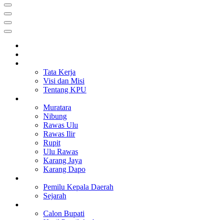
HOME
PROFIL
TENTANG KAMI
Tata Kerja
Visi dan Misi
Tentang KPU
BERITA
Muratara
Nibung
Rawas Ulu
Rawas Ilir
Rupit
Ulu Rawas
Karang Jaya
Karang Dapo
PEMILU
Pemilu Kepala Daerah
Sejarah
DATA
Calon Bupati