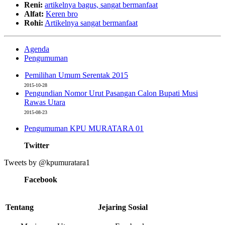
Reni:
artikelnya bagus, sangat bermanfaat
Alfat:
Keren bro
Rohi:
Artikelnya sangat bermanfaat
Agenda
Pengumuman
Pemilihan Umum Serentak 2015
2015-10-28
Pengundian Nomor Urut Pasangan Calon Bupati Musi
Rawas Utara
2015-08-23
Pengumuman KPU MURATARA 01
Twitter
Tweets by @kpumuratara1
Facebook
Tentang
Jejaring Sosial