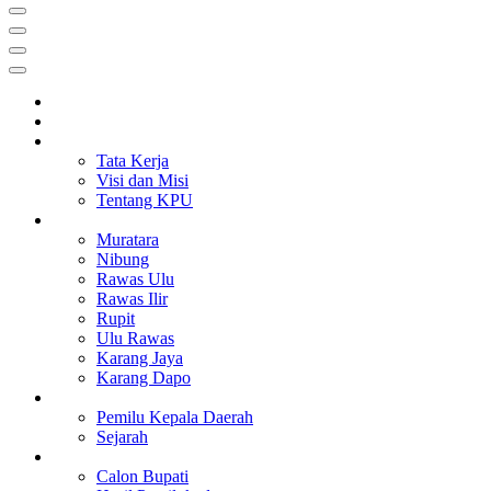
HOME
PROFIL
TENTANG KAMI
Tata Kerja
Visi dan Misi
Tentang KPU
BERITA
Muratara
Nibung
Rawas Ulu
Rawas Ilir
Rupit
Ulu Rawas
Karang Jaya
Karang Dapo
PEMILU
Pemilu Kepala Daerah
Sejarah
DATA
Calon Bupati