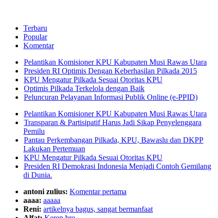
Terbaru
Popular
Komentar
Pelantikan Komisioner KPU Kabupaten Musi Rawas Utara
Presiden RI Optimis Dengan Keberhasilan Pilkada 2015
KPU Mengatur Pilkada Sesuai Otoritas KPU
Optimis Pilkada Terkelola dengan Baik
Peluncuran Pelayanan Informasi Publik Online (e-PPID)
Pelantikan Komisioner KPU Kabupaten Musi Rawas Utara
Transparan & Partisipatif Harus Jadi Sikap Penyelenggara
Pemilu
Pantau Perkembangan Pilkada, KPU, Bawaslu dan DKPP
Lakukan Pertemuan
KPU Mengatur Pilkada Sesuai Otoritas KPU
Presiden RI Demokrasi Indonesia Menjadi Contoh Gemilang
di Dunia.
antoni zulius:
Komentar pertama
aaaa:
aaaaa
Reni:
artikelnya bagus, sangat bermanfaat
Alfat:
Keren bro